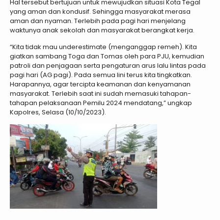
Hal tersebut bertujuan untuk mewujudkan situasi Kota Tegal
yang aman dan kondusif. Sehingga masyarakat merasa
aman dan nyaman. Terlebih pada pagi hari menjelang
waktunya anak sekolah dan masyarakat berangkat kerja.
“Kita tidak mau underestimate (menganggap remeh). Kita
giatkan sambang Toga dan Tomas oleh para PJU, kemudian
patroli dan penjagaan serta pengaturan arus lalu lintas pada
pagi hari (AG pagi). Pada semua lini terus kita tingkatkan.
Harapannya, agar tercipta keamanan dan kenyamanan
masyarakat. Terlebih saat ini sudah memasuki tahapan-
tahapan pelaksanaan Pemilu 2024 mendatang,” ungkap
Kapolres, Selasa (10/10/2023).