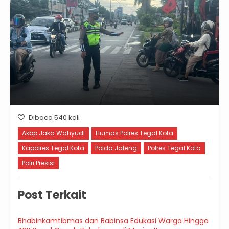
Dibaca 540 kali
Akbp Jaka Wahyudi
Humas Polres Tegal Kota
Kapolres Tegal Kota
Polda Jateng
Polres Tegal Kota
Polri Presisi
Post Terkait
Bhabinkamtibmas dan Babinsa Edukasi Warga Hingga