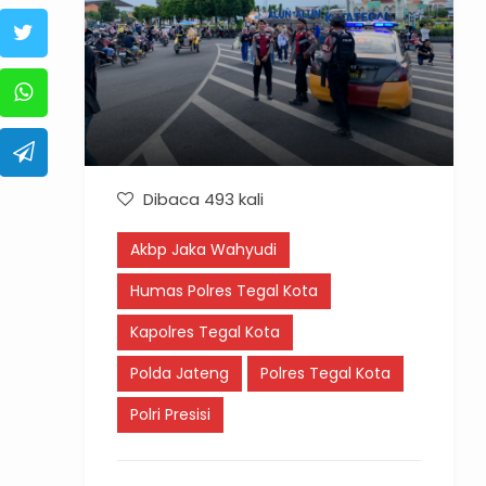
Dibaca 493 kali
Akbp Jaka Wahyudi
Humas Polres Tegal Kota
Kapolres Tegal Kota
Polda Jateng
Polres Tegal Kota
Polri Presisi