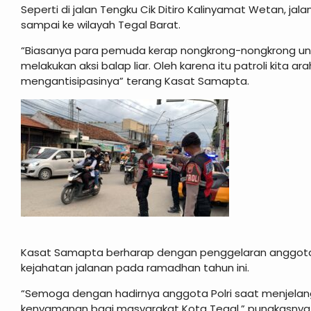
Seperti di jalan Tengku Cik Ditiro Kalinyamat Wetan, jal
sampai ke wilayah Tegal Barat.
“Biasanya para pemuda kerap nongkrong-nongkrong un
melakukan aksi balap liar. Oleh karena itu patroli kita ar
mengantisipasinya” terang Kasat Samapta.
Kasat Samapta berharap dengan penggelaran anggota p
kejahatan jalanan pada ramadhan tahun ini.
“Semoga dengan hadirnya anggota Polri saat menjel
kenyamanan bagi masyarakat Kota Tegal,” pungkasnya