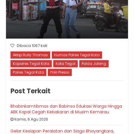
Dibaca 1067 kali
Akbp Rully Thomas
Humas Polres Tegal Kota
Kapolres Tegal Kota
Kota Tegal
Polda Jateng
Polres Tegal Kota
Polri Presisi
Post Terkait
Bhabinkamtibmas dan Babinsa Edukasi Warga Hingga
ABK Kapal Cegah Kebakaran di Musim Kemarau
Kamis, 6 Agu 2026
Gelar Kesiapan Peralatan dan Siaga Bhayangkara,