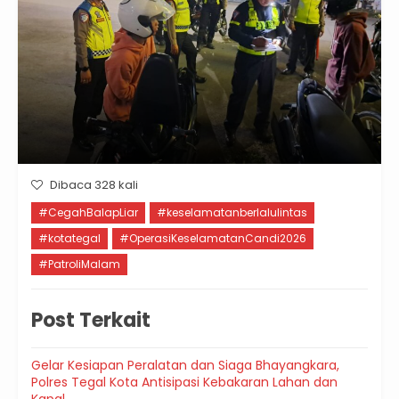
Dibaca 328 kali
#CegahBalapLiar
#keselamatanberlalulintas
#kotategal
#OperasiKeselamatanCandi2026
#PatroliMalam
Post Terkait
Gelar Kesiapan Peralatan dan Siaga Bhayangkara,
Polres Tegal Kota Antisipasi Kebakaran Lahan dan