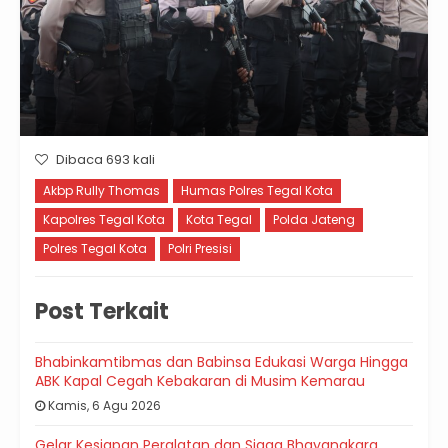
Dibaca 693 kali
Akbp Rully Thomas
Humas Polres Tegal Kota
Kapolres Tegal Kota
Kota Tegal
Polda Jateng
Polres Tegal Kota
Polri Presisi
Post Terkait
Bhabinkamtibmas dan Babinsa Edukasi Warga Hingga
ABK Kapal Cegah Kebakaran di Musim Kemarau
Kamis, 6 Agu 2026
Gelar Kesiapan Peralatan dan Siaga Bhayangkara,