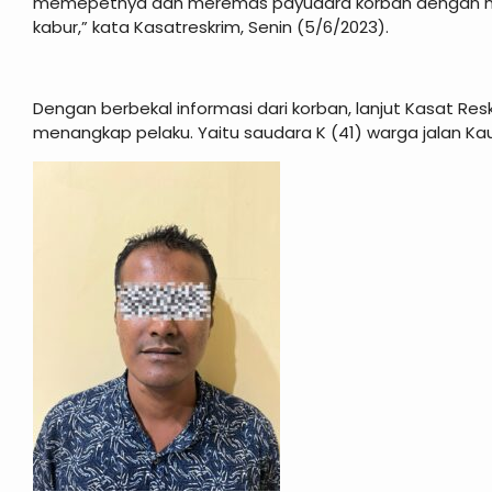
memepetnya dan meremas payudara korban dengan me
kabur,” kata Kasatreskrim, Senin (5/6/2023).
Dengan berbekal informasi dari korban, lanjut Kasat Resk
menangkap pelaku. Yaitu saudara K (41) warga jalan Kau