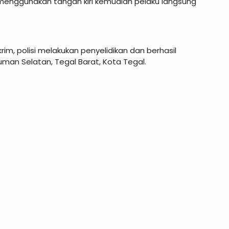
nggunakan tangan kiri kemudian pelaku langsung
rim, polisi melakukan penyelidikan dan berhasil
man Selatan, Tegal Barat, Kota Tegal.