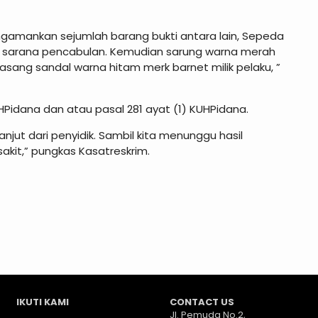
ngamankan sejumlah barang bukti antara lain, Sepeda
ai sarana pencabulan. Kemudian sarung warna merah
asang sandal warna hitam merk barnet milik pelaku, ”
HPidana dan atau pasal 281 ayat (1) KUHPidana.
njut dari penyidik. Sambil kita menunggu hasil
akit,” pungkas Kasatreskrim.
IKUTI KAMI
CONTACT US
Jl. Pemuda No.2,