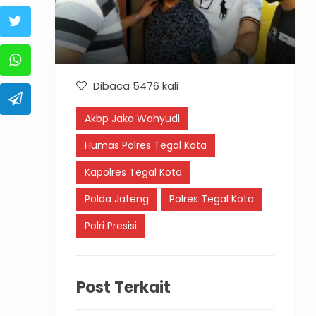
Dibaca 5476 kali
Akbp Jaka Wahyudi
Humas Polres Tegal Kota
Kapolres Tegal Kota
Polda Jateng
Polres Tegal Kota
Polri Presisi
Post Terkait