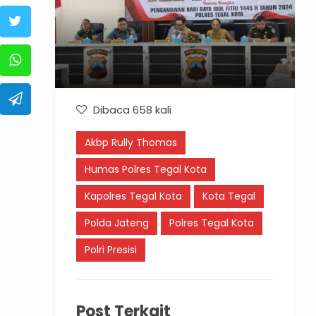
Dibaca 658 kali
Akbp Rully Thomas
Humas Polres Tegal Kota
Kapolres Tegal Kota
Kota Tegal
Polda Jateng
Polres Tegal Kota
Polri Presisi
Post Terkait